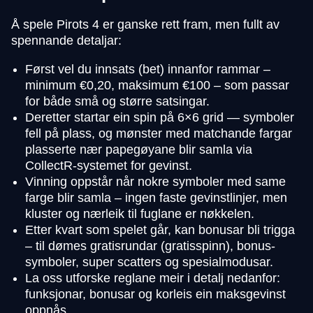
Å spele Pirots 4 er ganske rett fram, men fullt av
spennande detaljar:
Først vel du innsats (bet) innanfor rammar –
minimum €0,20, maksimum €100 – som passar
for både små og større satsingar.
Deretter startar ein spin på 6×6 grid — symboler
fell på plass, og mønster med matchande fargar
plasserte nær papegøyane blir samla via
CollectR-systemet for gevinst.
Vinning oppstår når nokre symboler med same
farge blir samla – ingen faste gevinstlinjer, men
kluster og nærleik til fuglane er nøkkelen.
Etter kvart som spelet går, kan bonusar bli trigga
– til dømes gratisrundar (gratisspinn), bonus-
symboler, super scatters og spesialmodusar.
La oss utforske reglane meir i detalj nedanfor:
funksjonar, bonusar og korleis ein maksgevinst
oppnås.