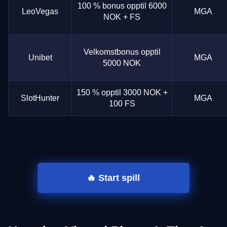
100 % bonus opptil 6000
LeoVegas
MGA
NOK + FS
Velkomstbonus opptil
Unibet
MGA
5000 NOK
150 % opptil 3000 NOK +
SlotHunter
MGA
100 FS
🔥 Start spill