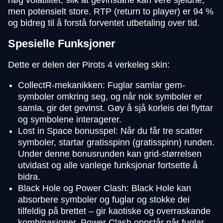
men potensielt store. RTP (return to player) er 94 %
og bidreg til å forstå forventet utbetaling over tid.
Spesielle Funksjoner
Dette er delen der Pirots 4 verkeleg skin:
CollectR-mekanikken: Fuglar samlar gem-
symboler omkring seg, og når nok symboler er
samla, gir det gevinst. Gøy å sjå korleis dei flyttar
og symbolene interagerer.
Lost in Space bonusspel: Når du får tre scatter
symboler, startar gratisspinn (gratisspinn) runden.
Under denne bonusrunden kan grid-størrelsen
utvidast og alle vanlege funksjonar fortsette å
bidra.
Black Hole og Power Clash: Black Hole kan
absorbere symboler og fuglar og stokke dei
tilfeldig på brettet – gir kaotiske og overraskande
kombinasjoner. Power Clash oppstår når fuglar