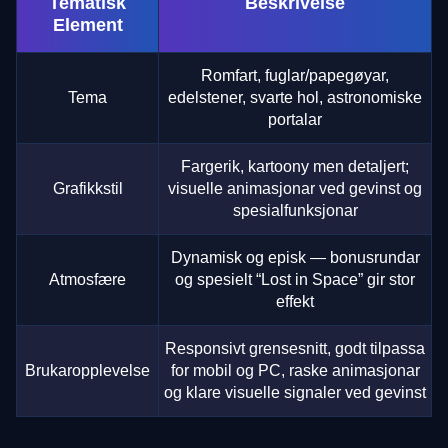
Tematisk
Beskrivelse
Element
Romfart, fuglar/papegøyar,
Tema
edelstener, svarte hol, astronomiske
portalar
Fargerik, kartoony men detaljert;
Grafikkstil
visuelle animasjonar ved gevinst og
spesialfunksjonar
Dynamisk og episk — bonusrundar
Atmosfære
og spesielt “Lost in Space” gir stor
effekt
Responsivt grensesnitt, godt tilpassa
Brukaropplevelse
for mobil og PC, raske animasjonar
og klare visuelle signaler ved gevinst