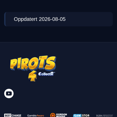
Oppdatert 2026-08-05